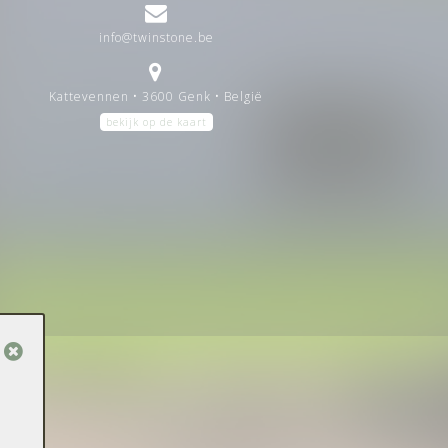
info@twinstone.be
Kattevennen • 3600 Genk • België
bekijk op de kaart