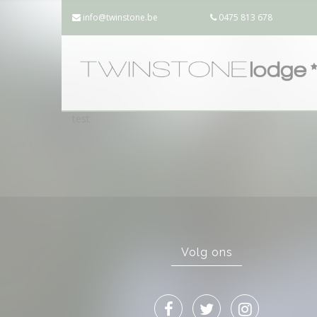
info@twinstone.be
0475 813 678
test
Volg ons