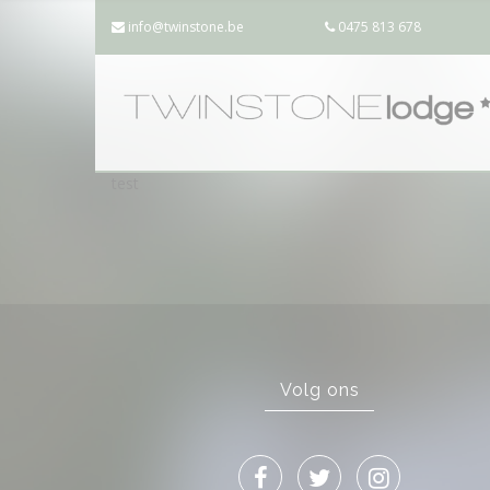
info@twinstone.be
0475 813 678
test
Volg ons