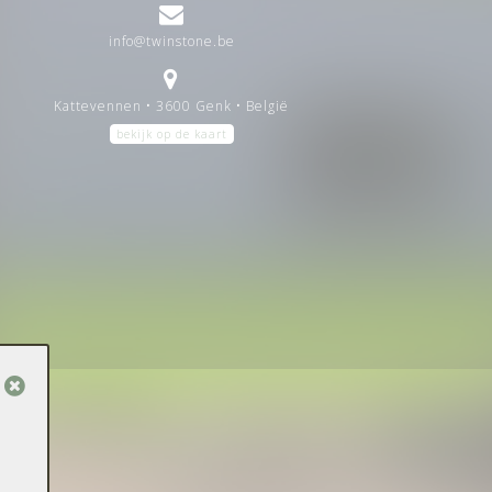
info@twinstone.be
Kattevennen • 3600 Genk • België
bekijk op de kaart