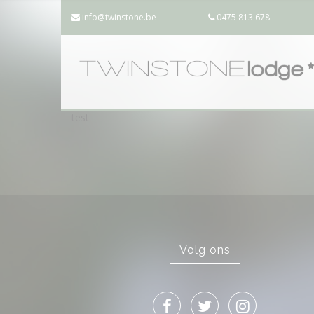
info@twinstone.be
0475 813 678
test
Volg ons