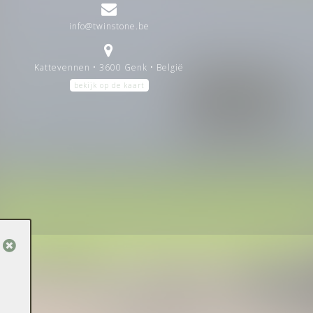
info@twinstone.be
Kattevennen • 3600 Genk • België
bekijk op de kaart