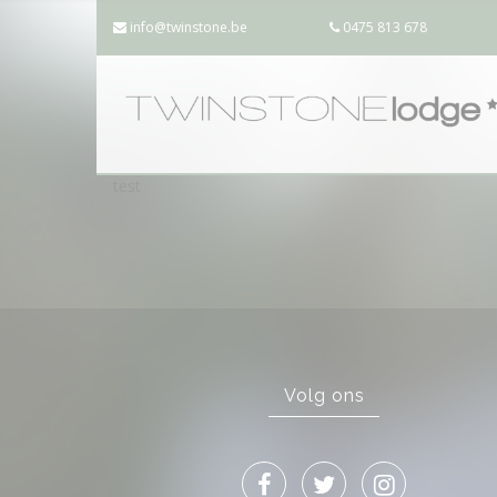
info@twinstone.be
0475 813 678
test
Volg ons