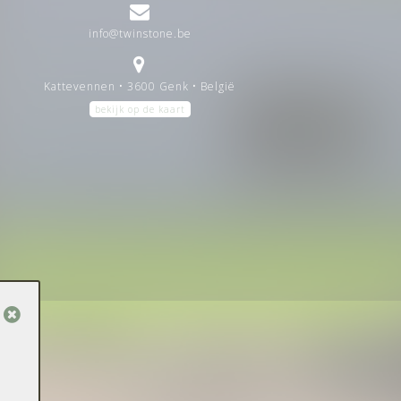
info@twinstone.be
Kattevennen • 3600 Genk • België
bekijk op de kaart