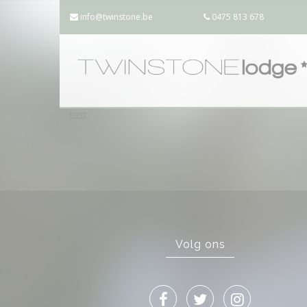
info@twinstone.be
0475 813 678
test
Volg ons