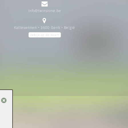
info@twinstone.be
Kattevennen • 3600 Genk • België
bekijk op de kaart